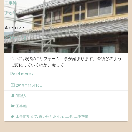
工事編
まとめ
Archive
2019年11月
ついに我が家にリフォーム工事が始まります。今後どのよう
に変化していくのか、綴って
…
Read more ›
2019年11月16日
管理人
工事編
工事前夜まで
,
古い家とお別れ
,
工事
,
工事準備