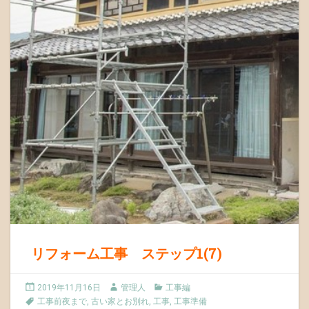
リフォーム工事 ステップ1(7)
2019年11月16日
管理人
工事編
工事前夜まで
,
古い家とお別れ
,
工事
,
工事準備