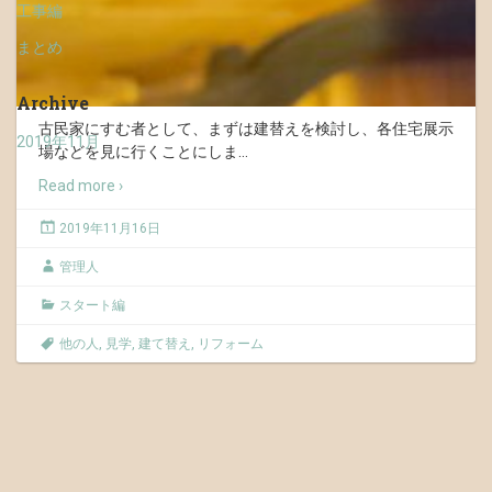
工事編
まとめ
Archive
古民家にすむ者として、まずは建替えを検討し、各住宅展示
2019年11月
場などを見に行くことにしま
…
Read more ›
2019年11月16日
管理人
スタート編
他の人
,
見学
,
建て替え
,
リフォーム